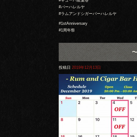
#キューバ産葉巻
#バーハレルヤ
#ラムアンドシガーバーハレルヤ
#1stAnniversary
#1周年祭
〜
投稿日
2019年12月13日