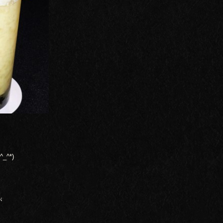
^*)
が