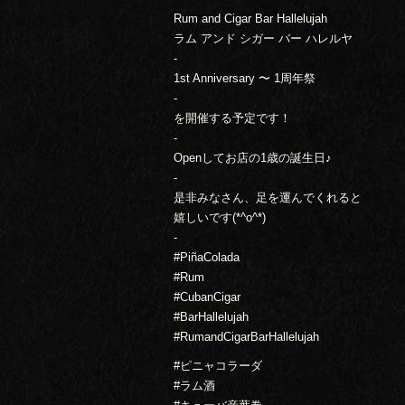
Rum and Cigar Bar Hallelujah
ラム アンド シガー バー ハレルヤ
-
1st Anniversary 〜 1周年祭
-
を開催する予定です！
-
Openしてお店の1歳の誕生日♪
-
是非みなさん、足を運んでくれると
嬉しいです(*^o^*)
-
#PiñaColada
#Rum
#CubanCigar
#BarHallelujah
#RumandCigarBarHallelujah
#ピニャコラーダ
#ラム酒