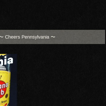
〜 Cheers Pennsylvania 〜