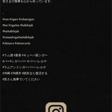
皆さまの無事を心から祈っています。
-
#rum #cigars #cubancigars
#bar #cigarbar #hallelujah
#barhallelujah
#rumandcigarbarhallelujah
#okinawa #okinawacity
#ラム酒 #葉巻 #キューバ産シガー
#バー#シガーバー #バーハレルヤ
#ラムアンドシガーバーハレルヤ
#沖縄 #沖縄市 #絶対また復活する
#皆さん無事でいてください