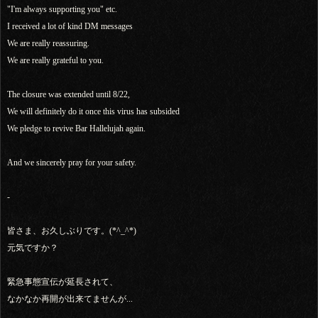
"I'm always supporting you" etc.
I received a lot of kind DM messages
We are really reassuring.
We are really grateful to you.
The closure was extended until 8/22,
We will definitely do it once this virus has subsided
We pledge to revive Bar Hallelujah again.
And we sincerely pray for your safety.
-
皆さま、お久しぶりです。(*^_^*)
元気ですか？
緊急事態宣伝が延長されて、
なかなか再開が出来てませんが...