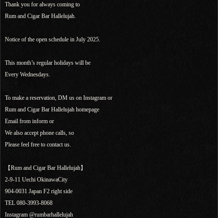
Thank you for always coming to
Rum and Cigar Bar Hallelujah.
Notice of the open schedule in July 2025.
This month’s regular holidays will be
Every Wednesdays.
To make a reservation, DM us on Instagram or
Rum and Cigar Bar Hallelujah homepage
Email from inform or
We also accept phone calls, so
Please feel free to contact us.
【Rum and Cigar Bar Hallelujah】
2-9-11 Uechi OkinawaCity
904-0031 Japan F2 right side
TEL 080-3993-8068
Instagram @rumbarhallelujah