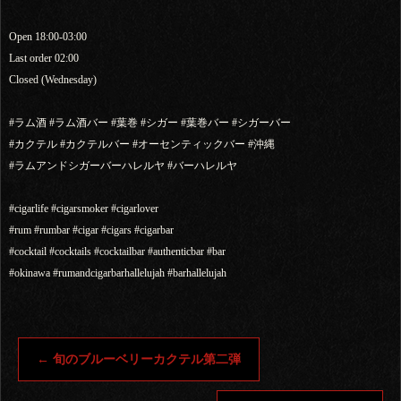
Open 18:00-03:00
Last order 02:00
Closed (Wednesday)
#ラム酒 #ラム酒バー #葉巻 #シガー #葉巻バー #シガーバー
#カクテル #カクテルバー #オーセンティックバー #沖縄
#ラムアンドシガーバーハレルヤ #バーハレルヤ
#cigarlife #cigarsmoker #cigarlover
#rum #rumbar #cigar #cigars #cigarbar
#cocktail #cocktails #cocktailbar #authenticbar #bar
#okinawa #rumandcigarbarhallelujah #barhallelujah
←
旬のブルーベリーカクテル第二弾