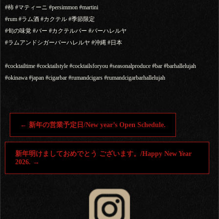
#柿 #マティーニ #persimmon #martini
#rum #ラム酒 #カクテル #季節限定
#旬の味覚 #バー #カクテルバー #バーハレルヤ
#ラムアンドシガーバーハレルヤ #沖縄 #日本
#cocktailtime #cocktailstyle #cocktailsforyou #seasonalproduce #bar #barhallelujah
#okinawa #japan #cigarbar #rumandcigars #rumandcigarbarhallelujah
←
新年の営業予定日/New year’s Open Schedule.
新年明けましておめでとう ございます。/Happy New Year
2026.
→