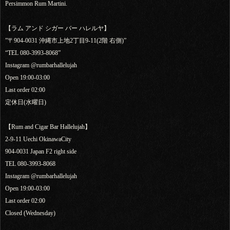
Persimmon Rum Martini.
【ラム アンド シガー バー ハレルヤ】
”〒904-0031 沖縄市上地2丁目9-11(2階 右側)”
“TEL 080-3993-8068”
Instagram @rumbarhallelujah
Open 19:00-03:00
Last order 02:00
定休日(水曜日)
【Rum and Cigar Bar Hallelujah】
2-9-11 Uechi OkinawaCity
904-0031 Japan F2 right side
TEL 080-3993-8068
Instagram @rumbarhallelujah
Open 19:00-03:00
Last order 02:00
Closed (Wednesday)