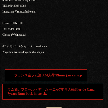
TEL 080-3993-8068
Instagram @rumbarhallelujah
Open 19:00-01:00
Last order 00:00
Closed (Wednesday)
#ラム酒バー #シガーバー #okinawa
#cigarbar #rumandcigarbarhallelujah
←
フランス産ラム酒 J.M入荷/Rhum j.m v.s. o.p
ラム酒、フロール・デ・カ ーニャ7年再入荷/Flor de Cana
7years Rum back in sto ck.
→