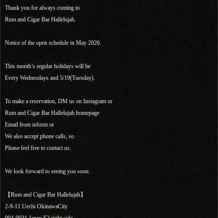
Thank you for always coming to
Rum and Cigar Bar Hallelujah.
Notice of the open schedule in May 2026.
This month’s regular holidays will be
Every Wednesdays and 5/19(Tuesday).
To make a reservation, DM us on Instagram or
Rum and Cigar Bar Hallelujah homepage
Email from inform or
We also accept phone calls, so
Please feel free to contact us.
We look forward to seeing you soon.
【Rum and Cigar Bar Hallelujah】
2-9-11 Uechi OkinawaCity
904-0031 Japan F2 right side