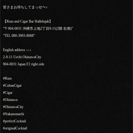
皆さまお待ちしてまっせ〜♪
【Rum and Cigar Bar Hallelujah】
”〒904-0031 沖縄市上地2丁目9-11(2階 右側)”
“TEL 080-3993-8068”
English address ↓↓↓
2-9-11 Uechi OkinawaCity
904-0031 Japan F2 right side
#Rum
#CubanCigar
#Cigar
#Okinawa
#OkinawaCity
#Nakanomachi
#perfectCocktail
#originalCocktail