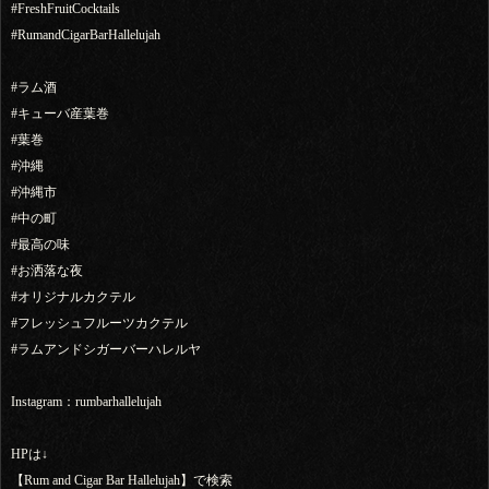
#FreshFruitCocktails
#RumandCigarBarHallelujah
#ラム酒
#キューバ産葉巻
#葉巻
#沖縄
#沖縄市
#中の町
#最高の味
#お洒落な夜
#オリジナルカクテル
#フレッシュフルーツカクテル
#ラムアンドシガーバーハレルヤ
Instagram：rumbarhallelujah
HPは↓
【Rum and Cigar Bar Hallelujah】で検索