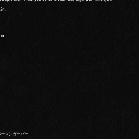
024.
 or
バー #シガーバー