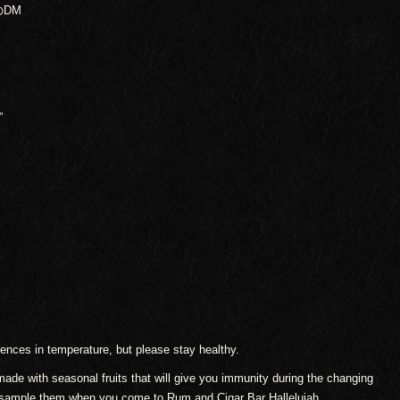
DM
”
erences in temperature, but please stay healthy.
ade with seasonal fruits that will give you immunity during the changing
o sample them when you come to Rum and Cigar Bar Hallelujah.