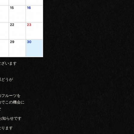
ございます
様どうが
のフルーツを
のでこの機会に
せ
のお知らせです
なります