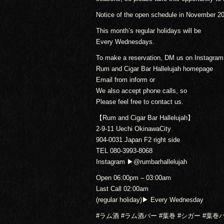
Notice of the open schedule in November 2
This month’s regular holidays will be
Every Wednesdays.
To make a reservation, DM us on Instagram
Rum and Cigar Bar Hallelujah homepage
Email from inform or
We also accept phone calls, so
Please feel free to contact us.
【Rum and Cigar Bar Hallelujah】
2-9-11 Uechi OkinawaCity
904-0031 Japan F2 right side
TEL 080-3993-8068
Instagram ▶︎@rumbarhallelujah
Open 06:00pm – 03:00am
Last Call 02:00am
(regular holiday)▶︎ Every Wednesday
#ラム酒 #ラム酒バー #葉巻 #シガー #葉巻