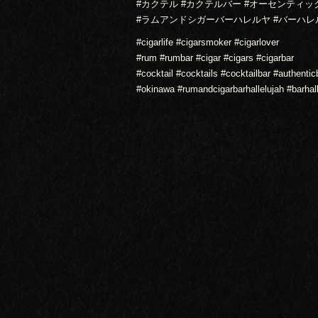
#カクテル #カクテルバー #オーセンティッ
#ラムアンドシガーバーハレルヤ #バーハレ
#cigarlife #cigarsmoker #cigarlover
#rum #rumbar #cigar #cigars #cigarbar
#cocktail #cocktails #cocktailbar #authentic
#okinawa #rumandcigarbarhallelujah #barhall