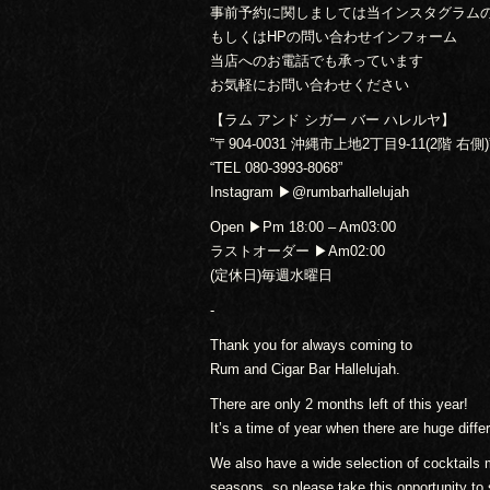
事前予約に関しましては当インスタグラムの
もしくはHPの問い合わせインフォーム
当店へのお電話でも承っています
お気軽にお問い合わせください
【ラム アンド シガー バー ハレルヤ】
”〒904-0031 沖縄市上地2丁目9-11(2階 右側)
“TEL 080-3993-8068”
Instagram ▶︎@rumbarhallelujah
Open ▶︎Pm 18:00 – Am03:00
ラストオーダー ▶︎Am02:00
(定休日)毎週水曜日
-
Thank you for always coming to
Rum and Cigar Bar Hallelujah.
There are only 2 months left of this year!
It’s a time of year when there are huge diff
We also have a wide selection of cocktails m
seasons, so please take this opportunity t