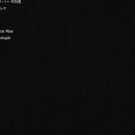
クバー #沖縄
ルヤ
bar #bar
elujah