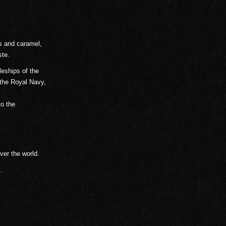
ts and caramel,
ste.
eships of the
 the Royal Navy,
to the
er the world.
.