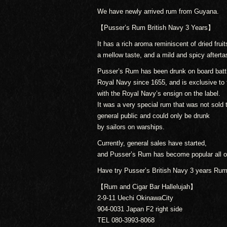
We have newly arrived rum from Guyana.
【Pusser’s Rum British Navy 3 Years】
It has a rich aroma reminiscent of dried frui
a mellow taste, and a mild and spicy afterta
Pusser’s Rum has been drunk on board battl
Royal Navy since 1655, and is exclusive to
with the Royal Navy’s ensign on the label.
It was a very special rum that was not sold 
general public and could only be drunk
by sailors on warships.
Currently, general sales have started,
and Pusser’s Rum has become popular all ov
Have try Pusser’s British Navy 3 years Rum
【Rum and Cigar Bar Hallelujah】
2-9-11 Uechi OkinawaCity
904-0031 Japan F2 right side
TEL 080-3993-8068