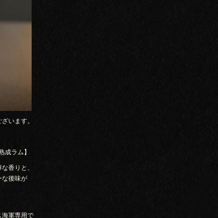
ございます。
年熟成ラム】
醇な香りと、
ーな後味が
ス海軍専用で