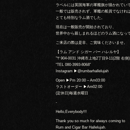
ラベルには英国海軍の軍艦旗が描かれてい
一般では販売されず、軍艦の船員でなけれ
とても特別なラム酒でした。
現在は一般販売が開始されており、
世界中から親しまれるほどのラム酒になっ
ご来店の際は是非、ご賞味くださいませ。
【ラム アンド シガー バー ハレルヤ】
”〒904-0031 沖縄市上地2丁目9-11(2階 右側)
“TEL 080-3993-8068”
Instagram ▶︎@rumbarhallelujah
Open ▶︎Pm 20:00 – Am03:00
ラストオーダー ▶︎Am02:00
(定休日)毎週水曜日
-
Hello,Everybody!!!
Thank you so much for always coming to
Rum and Cigar Bar Hallelujah.