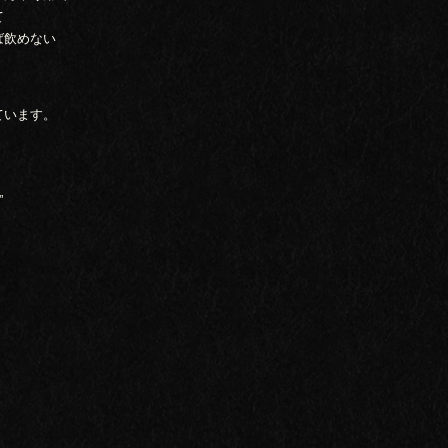
て
ば飲めない
ています。
”